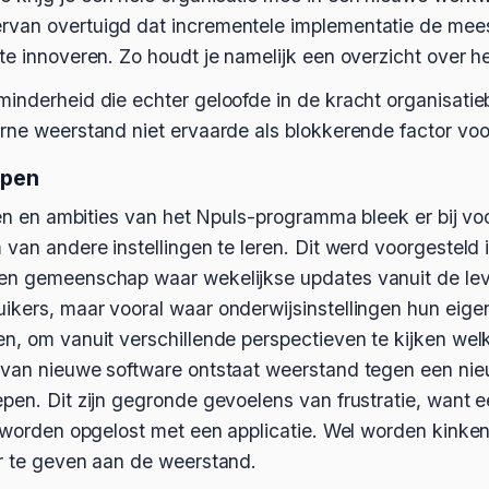
van overtuigd dat incrementele implementatie de mees
te innoveren. Zo houdt je namelijk een overzicht over h
minderheid die echter geloofde in de kracht organisati
rne weerstand niet ervaarde als blokkerende factor voor
ppen
ngen en ambities van het Npuls-programma bleek er bij vo
 van andere instellingen te leren. Dit werd voorgesteld
en gemeenschap waar wekelijkse updates vanuit de leve
ikers, maar vooral waar onderwijsinstellingen hun eige
n, om vanuit verschillende perspectieven te kijken welk
 van nieuwe software ontstaat weerstand tegen een nie
pen. Dit zijn gegronde gevoelens van frustratie, want 
t worden opgelost met een applicatie. Wel worden kinken
or te geven aan de weerstand.