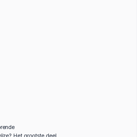
orende
jze? Het grootste deel