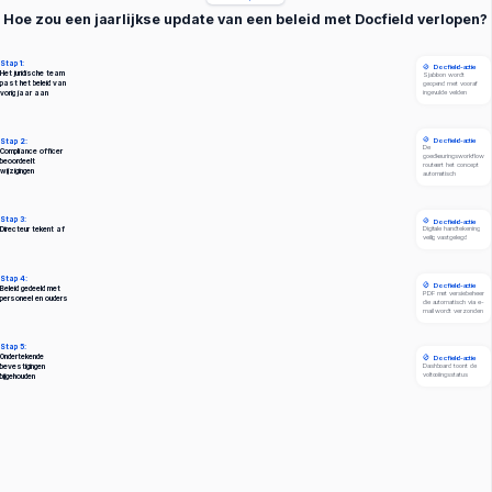
Hoe zou een jaarlijkse update van een beleid met Docfield verlopen?
Stap 1:
Docfield-actie
Het juridische team
Sjabloon wordt
geopend met vooraf
past het beleid van
ingevulde velden
vorig jaar aan
Docfield-actie
Stap 2:
De
Compliance officer
goedkeuringsworkflow
beoordeelt
routeert het concept
wijzigingen
automatisch
Stap 3:
Docfield-actie
Digitale handtekening
Directeur tekent af
veilig vastgelegd
Stap 4:
Docfield-actie
Beleid gedeeld met
PDF met versiebeheer
personeel en ouders
die automatisch via e-
mail wordt verzonden
Stap 5:
Ondertekende
Docfield-actie
Dashboard toont de
bevestigingen
voltooiingsstatus
bijgehouden