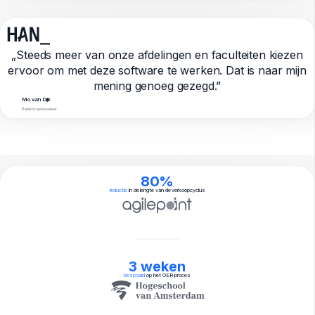
„Steeds meer van onze afdelingen en faculteiten kiezen
ervoor om met deze software te werken. Dat is naar mijn
mening genoeg gezegd.”
Mo van Dijk
Beleidsmedewerker
80%
reductie
in de lengte van de verkoopcyclus
3 weken
bespaard
op het OER-proces