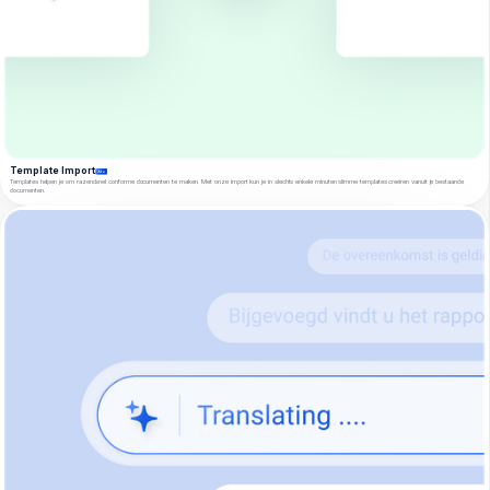
Template Import
Templates helpen je om razendsnel conforme documenten te maken. Met onze import kun je in slechts enkele minuten slimme templates creëren vanuit je bestaande
documenten.