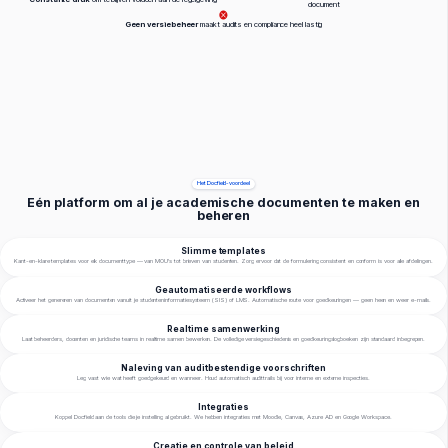
document
Geen versiebeheer
maakt audits en compliance heel lastig
Het Docfield-voordeel
Eén platform om al je academische documenten te maken en
beheren
Slimme templates
Kant-en-klare templates voor elk documenttype — van MOU's tot brieven van studenten. Zorg ervoor dat de formulering consistent en conform is voor alle afdelingen.
Geautomatiseerde workflows
Activeer het genereren van documenten vanuit je studenteninformatiesysteem (SIS) of LMS. Automatische route voor goedkeuringen — geen heen en weer e-mails.
Realtime samenwerking
Laat beheerders, docenten en juridische teams in realtime samen bewerken. De volledige versiegeschiedenis en goedkeuringslogboeken zijn standaard inbegrepen.
Naleving van auditbestendige voorschriften
Leg vast wie wat heeft goedgekeurd en wanneer. Houd automatisch audittrails bij voor interne en externe inspecties.
Integraties
Koppel Docfield aan de tools die je instelling al gebruikt. We hebben integraties met Moodle, Canvas, Azure AD en Google Workspace.
Creatie en controle van beleid