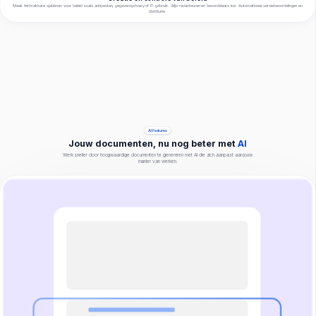
Maak herbruikbare sjablonen voor beleid zoals antipesten, gegevensprivacy of IT-gebruik. Wijs redacteuren en beoordelaars toe. Automatiseer versiebeoordelingen en
distributie.
AI Features
Jouw documenten, nu nog beter met
AI
Werk sneller door hoogwaardige documenten te genereren met AI die zich aanpast aan jouw
manier van werken.