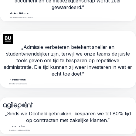
document en de medezeggenschap wordt zeer
gewaardeerd.”
Monique Bicknese
Secretaris College van Bestuur
„Admissie verbeteren betekent sneller en
studentvriendelijker zijn, terwijl we onze teams de juiste
tools geven om tijd te besparen op repetitieve
administratie. Die tijd kunnen zij weer investeren in wat er
echt toe doet.”
Hamish Horton
Director of Admissions
„Sinds we Docfield gebruiken, besparen we tot 80% tijd
op contracten met zakelijke klanten.”
Hans Hantson
Bedrijfsontwikkelaar EMEA