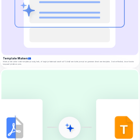
Template Maken
Weet je niet zeker welk template je nodig hebt, of begin je helemaal vanaf nul? Schrijf een korte prompt en genereer direct een template. Snel en flexibel, deze functie
bespaart je talloze uren.