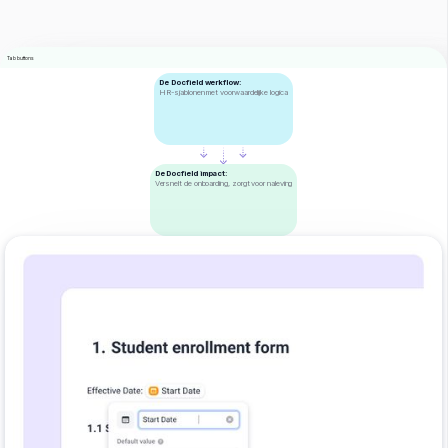
Tab buttons
De Docfield werkflow:
HR-sjablonen met voorwaardelijke logica
De Docfield impact:
Versnelt de onboarding, zorgt voor naleving