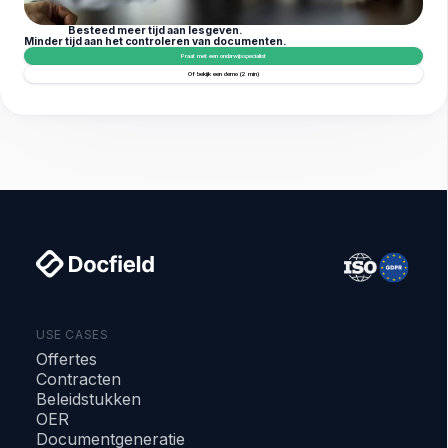
Besteed meer tijd aan lesgeven.
Minder tijd aan het controleren van documenten.
Praat met een onderwijsspecialist
Of bekijk een demo (2 min)
USE CASES
Offertes
Contracten
Beleidstukken
OER
Documentgeneratie