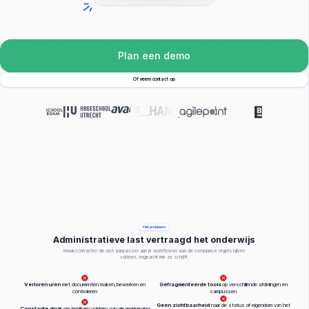
Plan een demo
Of neem contact op
Het probleem
Administratieve last vertraagd het onderwijs
Maak contracten die zich aanpassen aan je workflow en aan de compliance regels blijven
voldoen, ongeacht wie ze schrijft.
Verloren uren
met documenten maken, bewerken en
Gefragmenteerde tools
op verschillende afdelingen en
controleren
campussen
Geen zichtbaarheid
naar de status of eigendom van het
Constante druk
om te blijven voldoen aan de regelgeving