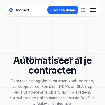
Plan een demo
Automatiseer al je
Docfield voor documentgeneratie
contracten
Genereer belangrijke contracten zoals polissen,
verkoopovereenkomsten, NDA's en SLA's op
basis van gegevens uit je CRM, HR-systeem,
formulieren en online databases met de Docfield
x AgilePoint integratie.