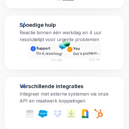
Spoedige hulp
Reactie binnen één werkdag en 4 uur
resolutietijd voor urgente problemen
Support
You
S
Y
Got a problem...
On it, resolving!
4:19 PM
4:20 PM
Verschillende integraties
Integreer met externe systemen via onze
API en maatwerk koppelingen