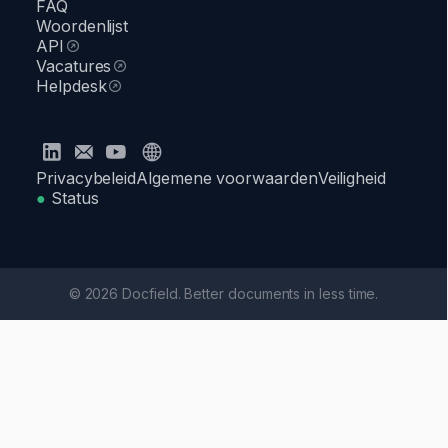
FAQ
Woordenlijst
API
Vacatures
Helpdesk
Privacybeleid
Algemene voorwaarden
Veiligheid
●
Status
© 2026 Docfield. Better documents in less time.