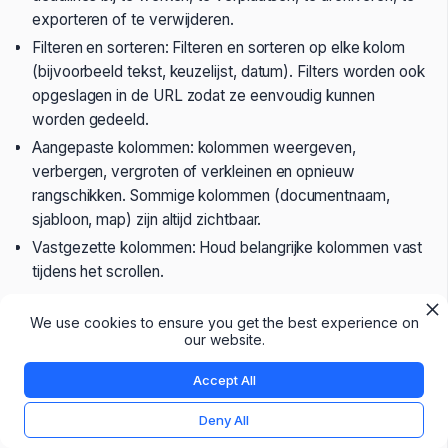
exporteren of te verwijderen.
Filteren en sorteren: Filteren en sorteren op elke kolom
(bijvoorbeeld tekst, keuzelijst, datum). Filters worden ook
opgeslagen in de URL zodat ze eenvoudig kunnen
worden gedeeld.
Aangepaste kolommen: kolommen weergeven,
verbergen, vergroten of verkleinen en opnieuw
rangschikken. Sommige kolommen (documentnaam,
sjabloon, map) zijn altijd zichtbaar.
Vastgezette kolommen: Houd belangrijke kolommen vast
tijdens het scrollen.
We use cookies to ensure you get the best experience on
our website.
Meertalige Templates
Accept All
U kunt uw templates nu eenvoudig naar andere talen
Deny All
vertalen. Docfield houdt beide talen automatisch