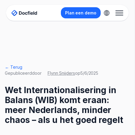
Plan een demo
← Terug
Gepubliceerd
door
Flynn Snijders
op
5/6/2025
Wet Internationalisering in
Balans (WIB) komt eraan:
meer Nederlands, minder
chaos – als u het goed regelt