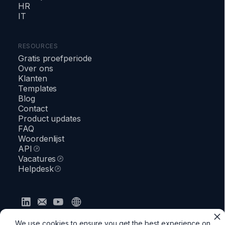
HR
IT
RESOURCES
Gratis proefperiode
Over ons
Klanten
Templates
Blog
Contact
Product updates
FAQ
Woordenlijst
API
Vacatures
Helpdesk
Privacybeleid
Algemene voorwaarden
Veiligheid
We use cookies to ensure you get the best experience on
●
Status