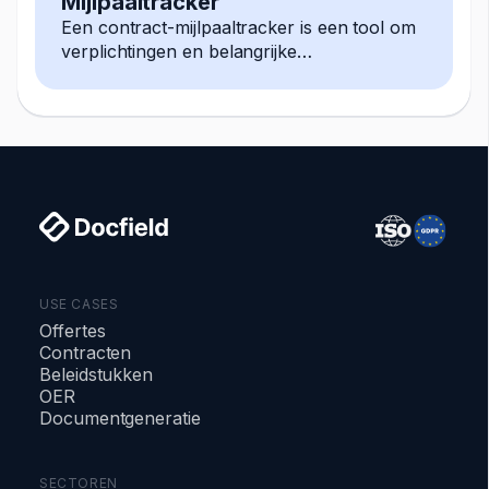
Mijlpaaltracker
Een contract-mijlpaaltracker is een tool om
verplichtingen en belangrijke
gebeurtenissen gedurende de looptijd van
een contract te monitoren
USE CASES
Offertes
Contracten
Beleidstukken
OER
Documentgeneratie
SECTOREN