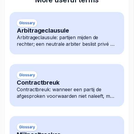
Glossary
Arbitrageclausule
Arbitrageclausule: partijen mijden de
rechter; een neutrale arbiter beslist privé elk
geschil, uitspraak is definitief afdwingbaar.
Glossary
Contractbreuk
Contractbreuk: wanneer een partij de
afgesproken voorwaarden niet naleeft, met
mogelijke rechtsmiddelen zoals
schadevergoeding, beëindiging
Glossary