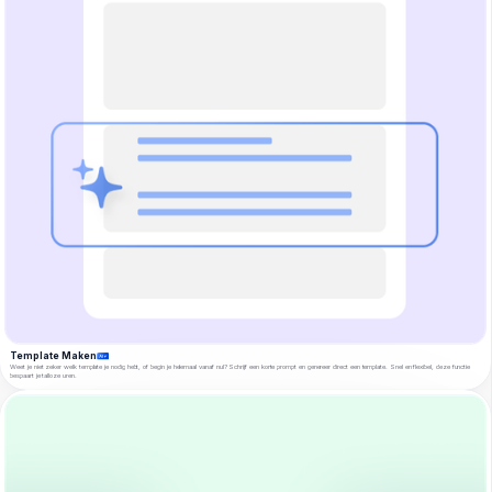
Template Maken
Weet je niet zeker welk template je nodig hebt, of begin je helemaal vanaf nul? Schrijf een korte prompt en genereer direct een template. Snel en flexibel, deze functie
bespaart je talloze uren.