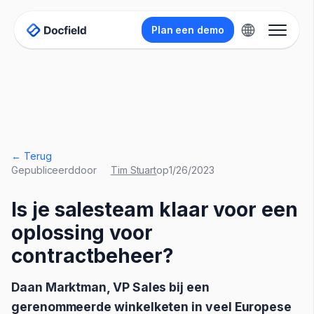
Plan een demo
← Terug
Gepubliceerd
door
Tim Stuart
op
1/26/2023
Is je salesteam klaar voor een
oplossing voor
contractbeheer?
Daan Marktman, VP Sales bij een
gerenommeerde winkelketen in veel Europese