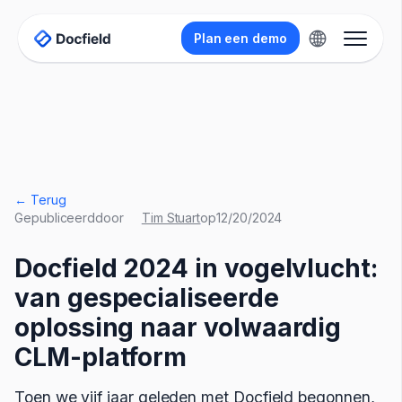
Plan een demo
← Terug
Gepubliceerd
door
Tim Stuart
op
12/20/2024
Docfield 2024 in vogelvlucht:
van gespecialiseerde
oplossing naar volwaardig
CLM-platform
Toen we vijf jaar geleden met Docfield begonnen,