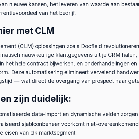
n van nieuwe kansen, het leveren van waarde aan bestaa
rentievoordeel van het bedrijf.
nier met CLM
ement (CLM) oplossingen zoals Docfield revolutioneren 
matisch nauwkeurige klantgegevens uit je CRM halen, 
e in het hele contract bijwerken, en onderhandelingen e
form. Deze automatisering elimineert vervelend handwer
gstijd — wat direct de overgang van prospect naar gete
n zijn duidelijk:
omatiseerde data-import en dynamische velden zorgen vo
raliseerd sjabloonbeheer voorkomt niet-overeenkomen
de eisen van elk marktsegment.