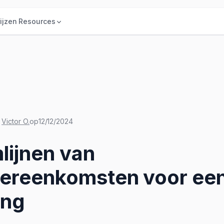
ijzen
Resources
Victor O.
op
12/12/2024
lijnen van
ereenkomsten voor een
ing