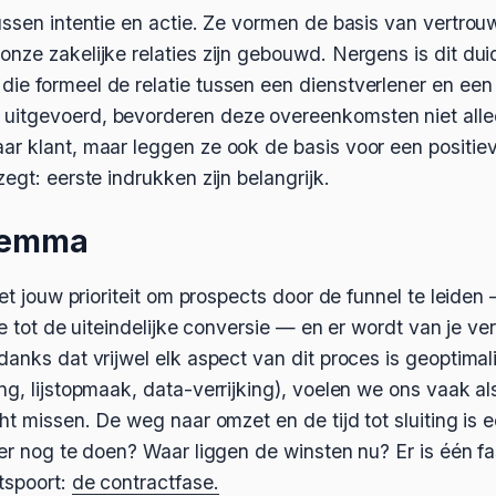
ussen intentie en actie. Ze vormen de basis van vertrouw
nze zakelijke relaties zijn gebouwd. Nergens is dit duid
e formeel de relatie tussen een dienstverlener en een 
uitgevoerd, bevorderen deze overeenkomsten niet alle
ar klant, maar leggen ze ook de basis voor een positi
egt: eerste indrukken zijn belangrijk.
lemma
het jouw prioriteit om prospects door de funnel te leide
tie tot de uiteindelijke conversie — en er wordt van je ve
danks dat vrijwel elk aspect van dit proces is geoptim
g, lijstopmaak, data-verrijking), voelen we ons vaak als
ht missen. De weg naar omzet en de tijd tot sluiting is 
 er nog te doen? Waar liggen de winsten nu? Er is één f
tspoort:
de contractfase.