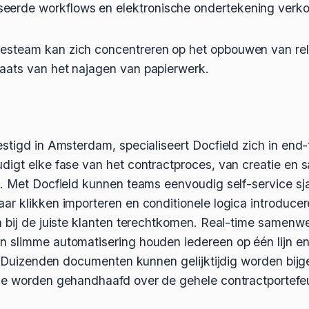
seerde workflows en elektronische ondertekening verko
alesteam kan zich concentreren op het opbouwen van rel
laats van het najagen van papierwerk.
estigd in Amsterdam, specialiseert Docfield zich in en
digt elke fase van het contractproces, van creatie en 
g. Met Docfield kunnen teams eenvoudig self-service sj
ar klikken importeren en conditionele logica introduce
n bij de juiste klanten terechtkomen. Real-time samenw
 slimme automatisering houden iedereen op één lijn en
n. Duizenden documenten kunnen gelijktijdig worden bij
ce worden gehandhaafd over de gehele contractportefeu