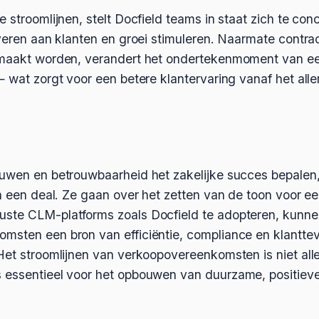
 stroomlijnen, stelt Docfield teams in staat zich te con
everen aan klanten en groei stimuleren. Naarmate contra
emaakt worden, verandert het ondertekenmoment van ee
— wat zorgt voor een betere klantervaring vanaf het all
ouwen en betrouwbaarheid het zakelijke succes bepalen,
an een deal. Ze gaan over het zetten van de toon voor e
ste CLM-platforms zoals Docfield te adopteren, kunne
msten een bron van efficiëntie, compliance en klantte
 Het stroomlijnen van verkoopovereenkomsten is niet al
essentieel voor het opbouwen van duurzame, positieve 