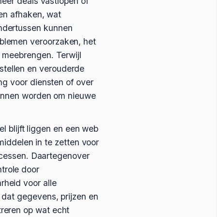
neer deals vastlopen of
 en afhaken, wat
Ondertussen kunnen
blemen veroorzaken, het
h meebrengen. Terwijl
tellen en verouderde
ng voor diensten of over
 kunnen worden om nieuwe
el blijft liggen en een web
 middelen in te zetten voor
rocessen. Daartegenover
trole door
heid voor alle
 dat gegevens, prijzen en
reren op wat echt