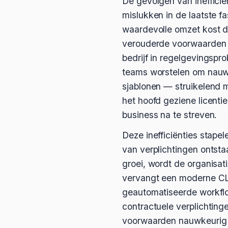
De gevolgen van inefficië
mislukken in de laatste f
waardevolle omzet kost d
verouderde voorwaarden e
bedrijf in regelgevingsp
teams worstelen om nauw
sjablonen — struikelend m
het hoofd geziene licenti
business na te streven.
Deze inefficiënties stapel
van verplichtingen ontstaa
groei, wordt de organisat
vervangt een moderne CL
geautomatiseerde workflo
contractuele verplichtin
voorwaarden nauwkeurig e