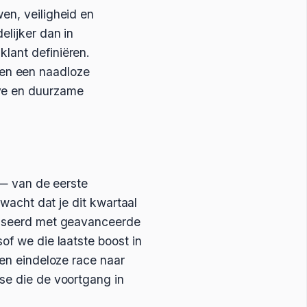
en, veiligheid en
elijker dan in
klant definiëren.
en een naadloze
eve en duurzame
n — van de eerste
rwacht dat je dit kwartaal
aliseerd met geavanceerde
of we die laatste boost in
een eindeloze race naar
ase die de voortgang in