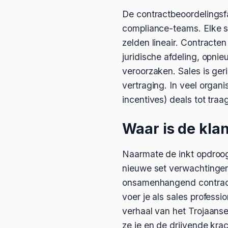
De contractbeoordelingsf
compliance-teams. Elke s
zelden lineair. Contract
juridische afdeling, opni
veroorzaken. Sales is geri
vertraging. In veel organi
incentives) deals tot traa
Waar is de klan
Naarmate de inkt opdroog
nieuwe set verwachtingen,
onsamenhangend contractpr
voer je als sales professio
verhaal van het Trojaanse
ze je en de drijvende kra