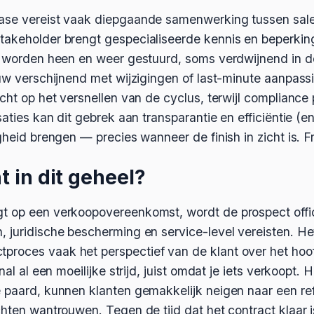
ase vereist vaak diepgaande samenwerking tussen sales
takeholder brengt gespecialiseerde kennis en beperkin
en worden heen en weer gestuurd, soms verdwijnend in 
euw verschijnend met wijzigingen of last-minute aanpass
cht op het versnellen van de cyclus, terwijl compliance p
saties kan dit gebrek aan transparantie en efficiëntie (e
gheid brengen — precies wanneer de finish in zicht is. Fr
t in dit geheel?
t op een verkoopovereenkomst, wordt de prospect offi
 juridische bescherming en service-level vereisten. He
oces vaak het perspectief van de klant over het hoofd
nal al een moeilijke strijd, juist omdat je iets verkoopt.
 paard, kunnen klanten gemakkelijk neigen naar een ref
chten wantrouwen. Tegen de tijd dat het contract klaar