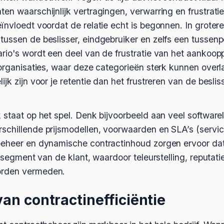
en waarschijnlijk vertragingen, verwarring en frustrati
nvloedt voordat de relatie echt is begonnen. In grotere 
ussen de beslisser, eindgebruiker en zelfs een tussenp
rio's wordt een deel van de frustratie van het aankoop
 organisaties, waar deze categorieën sterk kunnen overl
jk zijn voor je retentie dan het frustreren van de besli
 staat op het spel. Denk bijvoorbeeld aan veel softwar
schillende prijsmodellen, voorwaarden en SLA’s (servic
beheer en dynamische contractinhoud zorgen ervoor da
ke segment van de klant, waardoor teleurstelling, reputa
orden vermeden.
an contractinefficiëntie