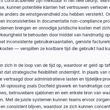
nt contractbeheer zijn merkbaar in het hele bedrijf. Wan
ase, kunnen potentiële klanten het vertrouwen verliezen
ie anders de winstgevendheid zou hebben versterkt. 
n inconsistenties in documentatie non-compliance pro
roblemen brengen en onnodige juridische kosten met zic
keurigheid te behouden door middel van handmatig ops
et inconsistente gebruikersaantallen, gemiste factureri
ekosten — verspillen ze kostbare tijd die gebruikt had
en zich in de loop van de tijd op, waardoor er geld op taf
t dat strategische flexibiliteit ondermijnt. In plaats van
ie vertraagd door administratieve lasten en tijdelijke p
M-oplossing zoals Docfield giswerk en handmatige con
ws, betrouwbare sjablonen en een enkele bron van waar
gen. Met de juiste systemen kunnen teams ervoor zorgen
n consistent blijven, waardoor ze zich kunnen concent