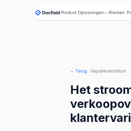
Product
Oplossingen
Klanten
Pr
← Terug
Gepubliceerd
door
Het stroom
verkoopov
klantervar