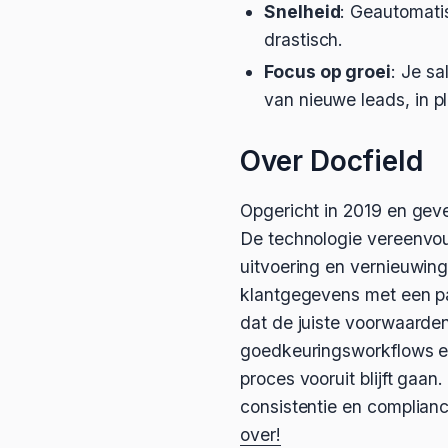
Snelheid
: Geautomati
drastisch.
Focus op groei
: Je s
van nieuwe leads, in p
Over Docfield
Opgericht in 2019 en gev
De technologie vereenvou
uitvoering en vernieuwin
klantgegevens met een pa
dat de juiste voorwaarde
goedkeuringsworkflows en
proces vooruit blijft gaa
consistentie en complian
over!