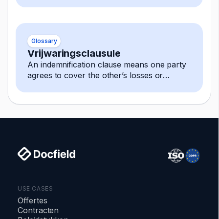
mogelijke rechtsmiddelen zoals
schadevergoeding, beëindiging
Glossary
Vrijwaringsclausule
An indemnification clause means one party
agrees to cover the other’s losses or
damages, often arising from third-party
claims.
USE CASES
Offertes
Contracten