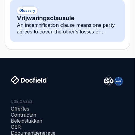
Glossary
Vrijwaringsclausule
An indemnification clause means one party
agrees to cover the other’s losses or
damages, often arising from third-party
claims.
USE CASES
Offertes
Contracten
Beleidstukken
OER
Documentgeneratie