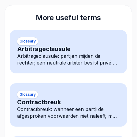
More useful terms
Glossary
Arbitrageclausule
Arbitrageclausule: partijen mijden de
rechter; een neutrale arbiter beslist privé elk
geschil, uitspraak is definitief afdwingbaar.
Glossary
Contractbreuk
Contractbreuk: wanneer een partij de
afgesproken voorwaarden niet naleeft, met
mogelijke rechtsmiddelen zoals
schadevergoeding, beëindiging