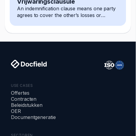
Vrijwaringsclausule
An indemnification clause means one party
agrees to cover the other’s losses or
damages, often arising from third-party
claims.
USE CASES
Offertes
Contracten
Beleidstukken
OER
Documentgeneratie
SECTOREN