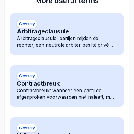
More useful terms
Glossary
Arbitrageclausule
Arbitrageclausule: partijen mijden de
rechter; een neutrale arbiter beslist privé elk
geschil, uitspraak is definitief afdwingbaar.
Glossary
Contractbreuk
Contractbreuk: wanneer een partij de
afgesproken voorwaarden niet naleeft, met
mogelijke rechtsmiddelen zoals
schadevergoeding, beëindiging
Glossary