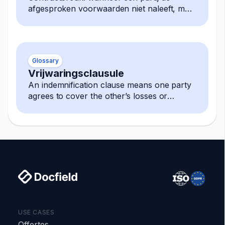
afgesproken voorwaarden niet naleeft, met
mogelijke rechtsmiddelen zoals
schadevergoeding, beëindiging
Glossary
Vrijwaringsclausule
An indemnification clause means one party
agrees to cover the other’s losses or
damages, often arising from third-party
claims.
USE CASES
Offertes