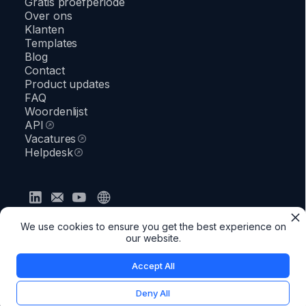
Gratis proefperiode
Over ons
Klanten
Templates
Blog
Contact
Product updates
FAQ
Woordenlijst
API
Vacatures
Helpdesk
Privacybeleid
Algemene voorwaarden
Veiligheid
We use cookies to ensure you get the best experience on
●
Status
our website.
Accept All
Deny All
© 2026 Docfield. Better documents in less time.