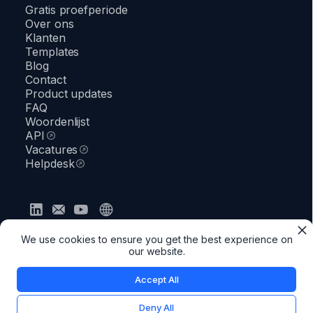
Gratis proefperiode
Over ons
Klanten
Templates
Blog
Contact
Product updates
FAQ
Woordenlijst
API
Vacatures
Helpdesk
Privacybeleid
Algemene voorwaarden
Veiligheid
We use cookies to ensure you get the best experience on
●
Status
our website.
Accept All
Deny All
© 2026 Docfield. Better documents in less time.