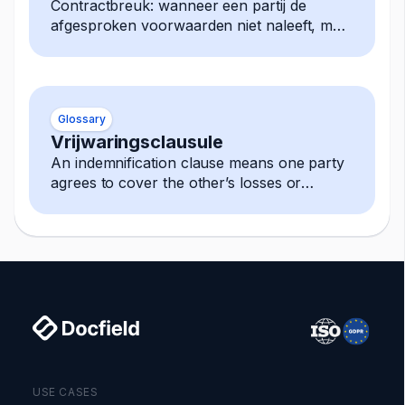
Contractbreuk: wanneer een partij de
afgesproken voorwaarden niet naleeft, met
mogelijke rechtsmiddelen zoals
schadevergoeding, beëindiging
Glossary
Vrijwaringsclausule
An indemnification clause means one party
agrees to cover the other’s losses or
damages, often arising from third-party
claims.
USE CASES