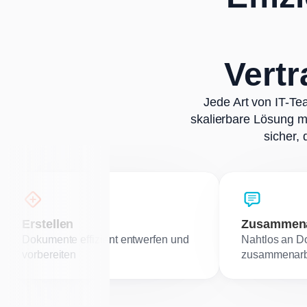
Vert
Jede Art von IT-T
skalierbare Lösung m
sicher, 
Erstellen
Zusammena
Dokumente effizient entwerfen und
Nahtlos an 
vorbereiten
zusammenarb