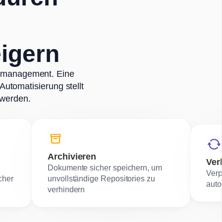
igern
gsmanagement. Eine
utomatisierung stellt
t werden.
Archivieren
Ver
Dokumente sicher speichern, um
Verp
cher
unvollständige Repositories zu
auto
verhindern