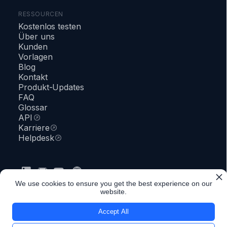
RESSOURCEN
Kostenlos testen
Über uns
Kunden
Vorlagen
Blog
Kontakt
Produkt-Updates
FAQ
Glossar
API
Karriere
Helpdesk
We use cookies to ensure you get the best experience on our
Datenschutzrichtlinie
AGB
Sicherheit
●
Status
website.
Accept All